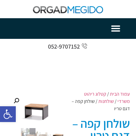
052-9707152
עמוד הבית
/
קטלוג ריהוט
משרדי
/
שולחנות
/ שולחן קפה –
פתח סרגל 
דגם טריו
שולחן קפה –
דגם טריו