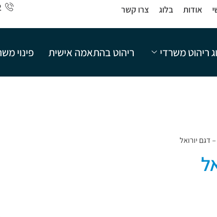
2
י
אודות
בלוג
צרו קשר
ג ריהוט משרדי
ריהוט בהתאמה אישית
פינוי מש
 דגם יורואל
ל