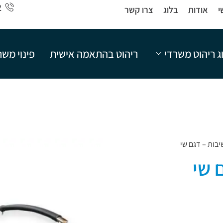
2
י
אודות
בלוג
צרו קשר
ג ריהוט משרדי
ריהוט בהתאמה אישית
פינוי מש
יבות – דגם שי
 שי