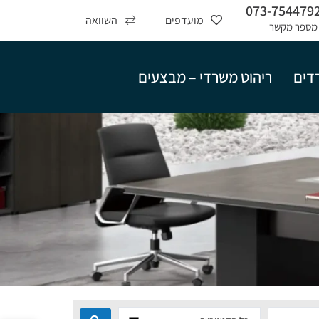
073-754479
מועדפים
השוואה
מספר מקשר
רדים
ריהוט משרדי – מבצעים