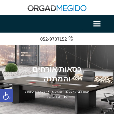
052-9707152
כסאות אורחים
והמתנה
פתח סרגל 
עמוד הבית
»
קטלוג ריהוט משרדי
»
כסאות
»
כסאות
אורחים והמתנה