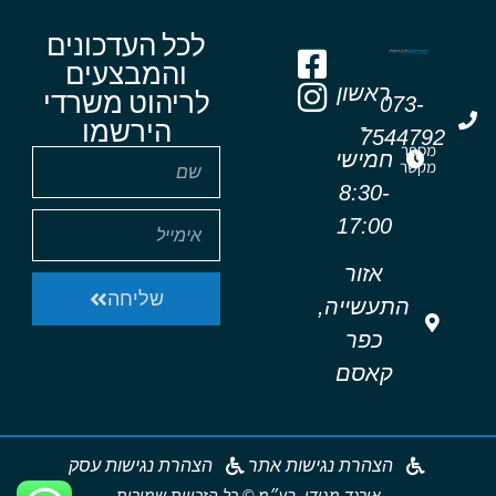
לכל העדכונים
והמבצעים
ראשון
לריהוט משרדי
073-
-
הירשמו
7544792
מספר
חמישי
מקשר
8:30-
17:00
אזור
שליחה
התעשייה,
כפר
קאסם
הצהרת נגישות אתר
הצהרת נגישות עסק
אורגד מגידו בע״מ © כל הזכויות שמורות